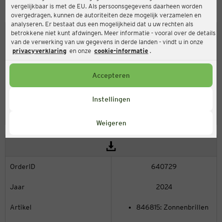
vergelijkbaar is met de EU. Als persoonsgegevens daarheen worden
overgedragen, kunnen de autoriteiten deze mogelijk verzamelen en
analyseren. Er bestaat dus een mogelijkheid dat u uw rechten als
betrokkene niet kunt afdwingen. Meer informatie - vooral over de details
van de verwerking van uw gegevens in derde landen - vindt u in onze
privacyverklaring
en onze
cookie-informatie
.
640851
2024
Accepteren
846919: Zonnenbrillen
Instellingen
EU-conformiteitsverklaring
Weigeren
640729
2024
846815: Zonnenbrillen