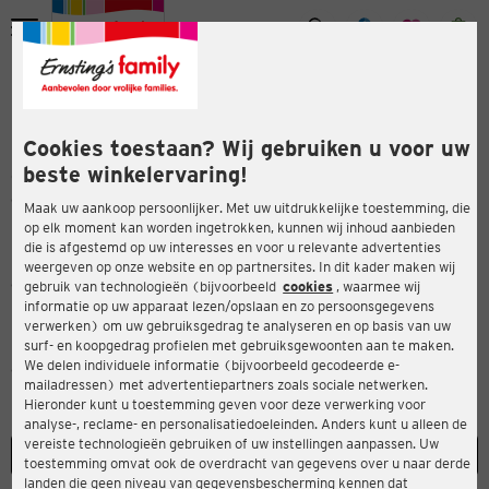
Onlinewinkel
Onderneming
Carrière
Menu
Verantwoordelijkheid
iten
iten
Conformiteitsverklaringen
Beste klanten,
Cookies toestaan? Wij gebruiken u voor uw
beste winkelervaring!
Op deze pagina kunt u de conformiteitsverklaringen bekijken
die vereist zijn voor persoonlijke beschermingsmiddelen
Maak uw aankoop persoonlijker. Met uw uitdrukkelijke toestemming, die
(PBM) in overeenstemming met Verordening 2016/425/EU.
op elk moment kan worden ingetrokken, kunnen wij inhoud aanbieden
die is afgestemd op uw interesses en voor u relevante advertenties
De conformiteitsverklaringen worden opgeslagen onder het 6-
weergeven op onze website en op partnersites. In dit kader maken wij
cijferige bestel- of aantal.
gebruik van technologieën (bijvoorbeeld
cookies
, waarmee wij
informatie op uw apparaat lezen/opslaan en zo persoonsgegevens
Beide aantallen zijn te vinden op de betreffende artikelen,
verwerken) om uw gebruiksgedrag te analyseren en op basis van uw
surf- en koopgedrag profielen met gebruiksgewoonten aan te maken.
bijvoorbeeld op het prijsetiket onder de streepjescode, op het
We delen individuele informatie (bijvoorbeeld gecodeerde e-
onderhoudsetiket, aan de binnenkant van de brillenglazen of op
mailadressen) met advertentiepartners zoals sociale netwerken.
bijgevoegde informatie van de fabrikant.
Hieronder kunt u toestemming geven voor deze verwerking voor
analyse-, reclame- en personalisatiedoeleinden. Anders kunt u alleen de
vereiste technologieën gebruiken of uw instellingen aanpassen. Uw
toestemming omvat ook de overdracht van gegevens over u naar derde
landen die geen niveau van gegevensbescherming kennen dat